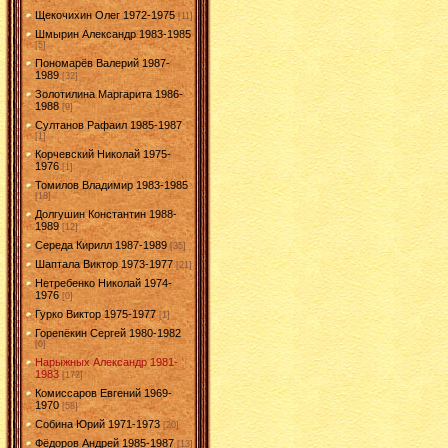
Щекочихин Олег 1972-1975
[11]
Шмырин Александр 1983-1985
[5]
Пономарёв Валерий 1987-
1989
[32]
Золотилина Маргарита 1986-
1988
[9]
Султанов Рафаил 1985-1987
[1]
Корчевский Николай 1975-
1976
[1]
Томилов Владимир 1983-1985
[18]
Долгушин Константин 1988-
1989
[12]
Середа Кирилл 1987-1989
[35]
Шаптала Виктор 1973-1977
[21]
Нетребенко Николай 1974-
1976
[0]
Гурко Виктор 1975-1977
[1]
Горепёкин Сергей 1980-1982
[0]
Нарыжных Александр 1981-
1983
[172]
Комиссаров Евгений 1969-
1970
[58]
Собина Юрий 1971-1973
[20]
Фёдоров Андрей 1985-1987
[13]