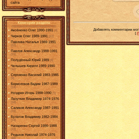
сайта
Категории раздела
Добавлять комментарии могу
Аксёненко Олег 1990-1991
[3]
[
Р
Чирков Олег 1989-1991
[22]
Павлова Наталья 1989-1991
[37]
Павлов Александр 1988-1991
[15]
Полудённый Юрий 1989
[6]
Челышев Кирилл 1989-1990
[11]
Сергиенко Василий 1983-1985
[9]
Борисенков Вадим 1987-1989
[13]
Ноздрин Игорь 1988-1990
[5]
Лазуткин Владимир 1974-1976
[10]
Саликов Александр 1987-1991
[33]
Булатов Владимир 1982-1984
[19]
Назаренко Сергей 1986-1988
[12]
Редьков Николай 1974-1976
[48]