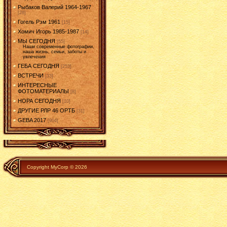
Рыбаков Валерий 1964-1967
[28]
Гогель Рэм 1961
[15]
Хомич Игорь 1985-1987
[14]
МЫ СЕГОДНЯ
[55]
Наши современные фотографии,
наша жизнь, семьи, заботы и
увлечения
ГЕБА СЕГОДНЯ
[253]
ВСТРЕЧИ
[33]
ИНТЕРЕСНЫЕ
ФОТОМАТЕРИАЛЫ
[8]
НОРА СЕГОДНЯ
[10]
ДРУГИЕ РЛР 46 ОРТБ
[31]
GEBA 2017
[904]
Copyright MyCorp © 2026