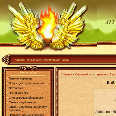
412
Главная
|
Фотоальбом
|
Регистрация
|
Вход
Меню сайта
Главная
»
Фотоальбом
»
Нарыжных Алек
Главная страница
Каб
Форум (доступ ограничен)
Фотоархив
Гостевая книга
Список вечерней поверки
В ре
Статьи и публикации
Статьи и публикации (доступ
ограничен)
Добавлено
25
Написать администратору