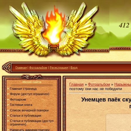
412
Главная
|
Фотоальбом
|
Регистрация
|
Вход
Меню сайта
Главная
»
Фотоальбом
»
Нарыжных
поэтому они нас не победили
Главная страница
Форум (доступ ограничен)
Унемцев паёк ск
Фотоархив
Гостевая книга
Список вечерней поверки
Статьи и публикации
Статьи и публикации (доступ
ограничен)
В реа
Написать администратору