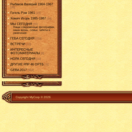
Рыбаков Валерий 1964-1967
[28]
Гогель Рэм 1961
[15]
Хомич Игорь 1985-1987
[14]
МЫ СЕГОДНЯ
[55]
Наши современные фотографии,
наша жизнь, семьи, заботы и
увлечения
ГЕБА СЕГОДНЯ
[253]
ВСТРЕЧИ
[33]
ИНТЕРЕСНЫЕ
ФОТОМАТЕРИАЛЫ
[8]
НОРА СЕГОДНЯ
[10]
ДРУГИЕ РЛР 46 ОРТБ
[31]
GEBA 2017
[904]
Copyright MyCorp © 2026