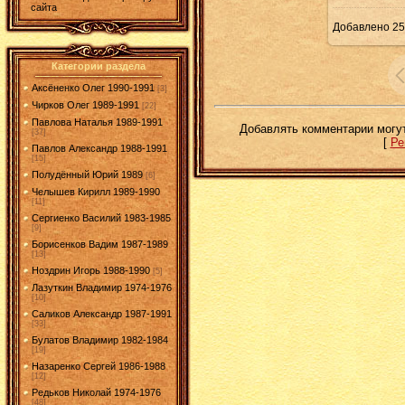
сайта
Добавлено
25
Категории раздела
Аксёненко Олег 1990-1991
[3]
Чирков Олег 1989-1991
[22]
Павлова Наталья 1989-1991
Добавлять комментарии могут
[37]
[
Ре
Павлов Александр 1988-1991
[15]
Полудённый Юрий 1989
[6]
Челышев Кирилл 1989-1990
[11]
Сергиенко Василий 1983-1985
[9]
Борисенков Вадим 1987-1989
[13]
Ноздрин Игорь 1988-1990
[5]
Лазуткин Владимир 1974-1976
[10]
Саликов Александр 1987-1991
[33]
Булатов Владимир 1982-1984
[19]
Назаренко Сергей 1986-1988
[12]
Редьков Николай 1974-1976
[48]