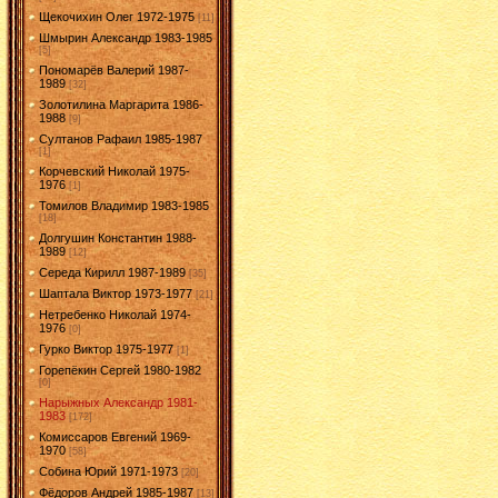
Щекочихин Олег 1972-1975
[11]
Шмырин Александр 1983-1985
[5]
Пономарёв Валерий 1987-
1989
[32]
Золотилина Маргарита 1986-
1988
[9]
Султанов Рафаил 1985-1987
[1]
Корчевский Николай 1975-
1976
[1]
Томилов Владимир 1983-1985
[18]
Долгушин Константин 1988-
1989
[12]
Середа Кирилл 1987-1989
[35]
Шаптала Виктор 1973-1977
[21]
Нетребенко Николай 1974-
1976
[0]
Гурко Виктор 1975-1977
[1]
Горепёкин Сергей 1980-1982
[0]
Нарыжных Александр 1981-
1983
[172]
Комиссаров Евгений 1969-
1970
[58]
Собина Юрий 1971-1973
[20]
Фёдоров Андрей 1985-1987
[13]