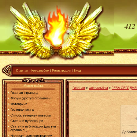
412
Главная
|
Фотоальбом
|
Регистрация
|
Вход
Меню сайта
Главная
»
Фотоальбом
»
ГЕБА СЕГОДНЯ
Главная страница
Форум (доступ ограничен)
Фотоархив
Гостевая книга
Список вечерней поверки
Статьи и публикации
Статьи и публикации (доступ
ограничен)
Добавле
6
Написать администратору