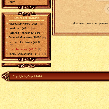
сайта
Категории раздела
Добавлять комментарии могу
Александр Ивлев (2015г)
[15]
[
Р
Ernst Dutz (2007г)
[46]
Наталья Павлова (2004г)
[12]
Валерий Минченко (2007г)
[10]
Hermann Oechsner (2008г)
[102]
Олег Аксёненко (2007г)
[9]
Вадим Борисенков (2010г)
[59]
Copyright MyCorp © 2026