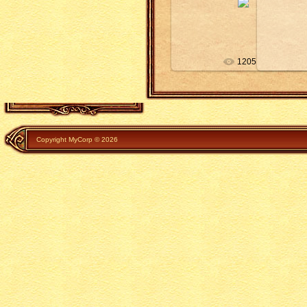
офицерская канцелярия
superfeodal
1205
Copyright MyCorp © 2026