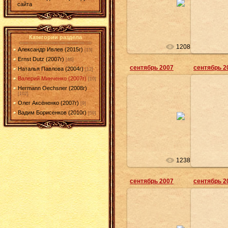
а это 
сайта
аппаратура для просмотра
Москвы
superfeodal
Категории раздела
1208
Александр Ивлев (2015г)
[15]
Ernst Dutz (2007г)
[46]
сентябрь 2007
сентябрь 2
Наталья Павлова (2004г)
[12]
Валерий Минченко (2007г)
[10]
Hermann Oechsner (2008г)
[102]
20.03.2008
Олег Аксёненко (2007г)
[9]
в этом м
Вадим Борисенков (2010г)
если кто помнит, то это бывшая
[59]
установи
казарма армии ГДР
направлен
superfeodal
1238
сентябрь 2007
сентябрь 2
20.03.2008