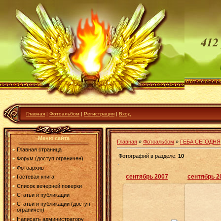
412
Главная
|
Фотоальбом
|
Регистрация
|
Вход
Меню сайта
Главная
»
Фотоальбом
»
ГЕБА СЕГОДНЯ
Главная страница
Фотографий в разделе
:
10
Форум (доступ ограничен)
Фотоархив
сентябрь 2007
сентябрь 2
Гостевая книга
Список вечерней поверки
Статьи и публикации
21.03.2008
Статьи и публикации (доступ
ограничен)
узнаете наш бывший клуб? там в
Написать администратору
свое время размещалась