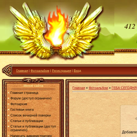
412
Главная
|
Фотоальбом
|
Регистрация
|
Вход
Меню сайта
Главная
»
Фотоальбом
»
ГЕБА СЕГОДНЯ
Главная страница
Форум (доступ ограничен)
Фотоархив
Гостевая книга
Список вечерней поверки
Статьи и публикации
Статьи и публикации (доступ
ограничен)
Добавле
6
Написать администратору