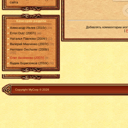
сайта
Категории раздела
Добавлять комментарии могу
Александр Ивлев (2015г)
[15]
[
Р
Ernst Dutz (2007г)
[46]
Наталья Павлова (2004г)
[12]
Валерий Минченко (2007г)
[10]
Hermann Oechsner (2008г)
[102]
Олег Аксёненко (2007г)
[9]
Вадим Борисенков (2010г)
[59]
Copyright MyCorp © 2026