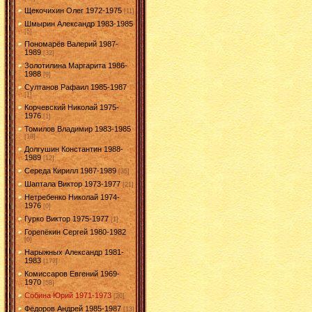
Щекочихин Олег 1972-1975
[11]
Шмырин Александр 1983-1985
[5]
Пономарёв Валерий 1987-
1989
[32]
Золотилина Маргарита 1986-
1988
[9]
Султанов Рафаил 1985-1987
[1]
Корчевский Николай 1975-
1976
[1]
Томилов Владимир 1983-1985
[18]
Долгушин Константин 1988-
1989
[12]
Середа Кирилл 1987-1989
[35]
Шаптала Виктор 1973-1977
[21]
Нетребенко Николай 1974-
1976
[0]
Гурко Виктор 1975-1977
[1]
Горепёкин Сергей 1980-1982
[0]
Нарыжных Александр 1981-
1983
[172]
Комиссаров Евгений 1969-
1970
[58]
Собина Юрий 1971-1973
[20]
Фёдоров Андрей 1985-1987
[13]