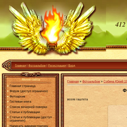
412
Главная
|
Фотоальбом
|
Регистрация
|
Вход
Меню сайта
Главная
»
Фотоальбом
»
Собина Юрий 1
Главная страница
Ф
Форум (доступ ограничен)
Фотоархив
возле гаштета
Гостевая книга
Список вечерней поверки
Статьи и публикации
Статьи и публикации (доступ
ограничен)
Написать администратору