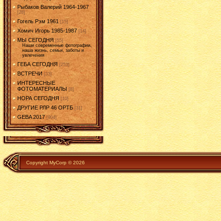
Рыбаков Валерий 1964-1967
[28]
Гогель Рэм 1961
[15]
Хомич Игорь 1985-1987
[14]
МЫ СЕГОДНЯ
[55]
Наши современные фотографии,
наша жизнь, семьи, заботы и
увлечения
ГЕБА СЕГОДНЯ
[253]
ВСТРЕЧИ
[33]
ИНТЕРЕСНЫЕ
ФОТОМАТЕРИАЛЫ
[8]
НОРА СЕГОДНЯ
[10]
ДРУГИЕ РЛР 46 ОРТБ
[31]
GEBA 2017
[904]
Copyright MyCorp © 2026