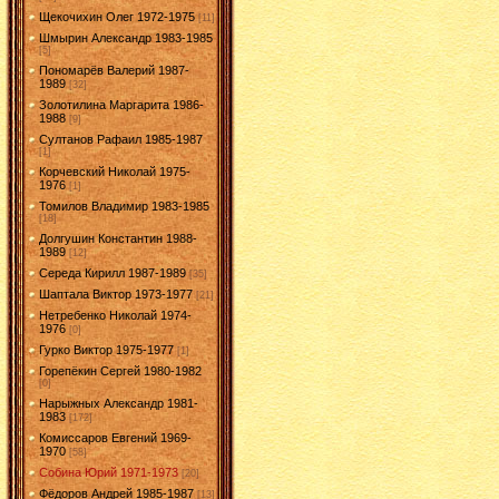
Щекочихин Олег 1972-1975
[11]
Шмырин Александр 1983-1985
[5]
Пономарёв Валерий 1987-
1989
[32]
Золотилина Маргарита 1986-
1988
[9]
Султанов Рафаил 1985-1987
[1]
Корчевский Николай 1975-
1976
[1]
Томилов Владимир 1983-1985
[18]
Долгушин Константин 1988-
1989
[12]
Середа Кирилл 1987-1989
[35]
Шаптала Виктор 1973-1977
[21]
Нетребенко Николай 1974-
1976
[0]
Гурко Виктор 1975-1977
[1]
Горепёкин Сергей 1980-1982
[0]
Нарыжных Александр 1981-
1983
[172]
Комиссаров Евгений 1969-
1970
[58]
Собина Юрий 1971-1973
[20]
Фёдоров Андрей 1985-1987
[13]