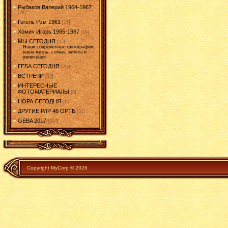
Рыбаков Валерий 1964-1967
[28]
Гогель Рэм 1961
[15]
Хомич Игорь 1985-1987
[14]
МЫ СЕГОДНЯ
[55]
Наши современные фотографии,
наша жизнь, семьи, заботы и
увлечения
ГЕБА СЕГОДНЯ
[253]
ВСТРЕЧИ
[33]
ИНТЕРЕСНЫЕ
ФОТОМАТЕРИАЛЫ
[8]
НОРА СЕГОДНЯ
[10]
ДРУГИЕ РЛР 46 ОРТБ
[31]
GEBA 2017
[904]
Copyright MyCorp © 2026