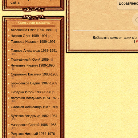
сайта
Добавлен
1
Категории раздела
Аксёненко Олег 1990-1991
[3]
Чирков Олег 1989-1991
[22]
Добавлять комментарии могу
[
Р
Павлова Наталья 1989-1991
[37]
Павлов Александр 1988-1991
[15]
Полудённый Юрий 1989
[6]
Челышев Кирилл 1989-1990
[11]
Сергиенко Василий 1983-1985
[9]
Борисенков Вадим 1987-1989
[13]
Ноздрин Игорь 1988-1990
[5]
Лазуткин Владимир 1974-1976
[10]
Саликов Александр 1987-1991
[33]
Булатов Владимир 1982-1984
[19]
Назаренко Сергей 1986-1988
[12]
Редьков Николай 1974-1976
[48]