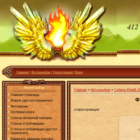
412
Главная
|
Фотоальбом
|
Регистрация
|
Вход
Меню сайта
Главная
»
Фотоальбом
»
Собина Юрий 1
Главная страница
Ф
Форум (доступ ограничен)
Фотоархив
старослужащие
Гостевая книга
Список вечерней поверки
Статьи и публикации
Статьи и публикации (доступ
ограничен)
Написать администратору