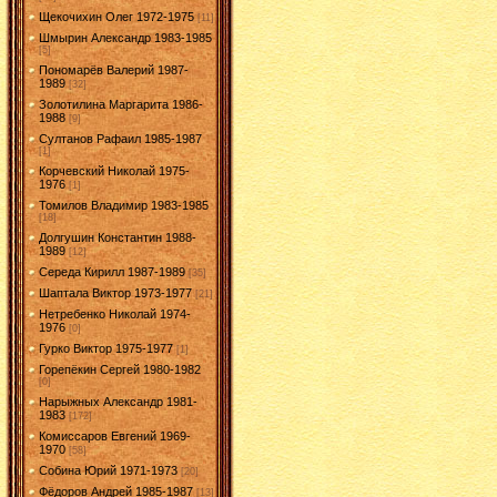
Щекочихин Олег 1972-1975
[11]
Шмырин Александр 1983-1985
[5]
Пономарёв Валерий 1987-
1989
[32]
Золотилина Маргарита 1986-
1988
[9]
Султанов Рафаил 1985-1987
[1]
Корчевский Николай 1975-
1976
[1]
Томилов Владимир 1983-1985
[18]
Долгушин Константин 1988-
1989
[12]
Середа Кирилл 1987-1989
[35]
Шаптала Виктор 1973-1977
[21]
Нетребенко Николай 1974-
1976
[0]
Гурко Виктор 1975-1977
[1]
Горепёкин Сергей 1980-1982
[0]
Нарыжных Александр 1981-
1983
[172]
Комиссаров Евгений 1969-
1970
[58]
Собина Юрий 1971-1973
[20]
Фёдоров Андрей 1985-1987
[13]