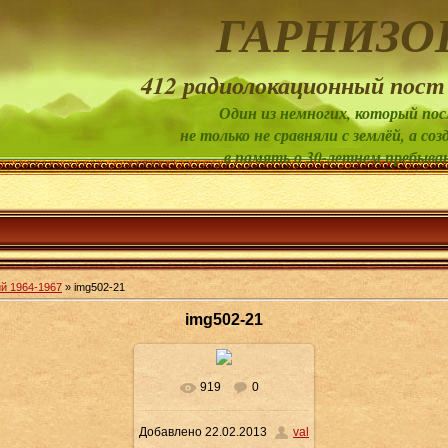
ГАРНИЗО
412 радиолокационный пост
Один из немногих, который пос
не только не сравняли с землёй, а 
в память о 30-летнем пребыва
й 1964-1967
» img502-21
img502-21
919
0
В реальном размере
Добавлено
22.02.2013
val
780x486
/ 54.0Kb