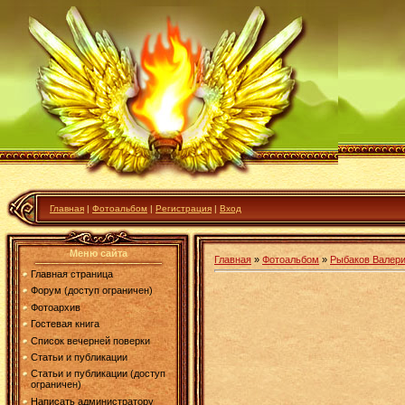
Главная
|
Фотоальбом
|
Регистрация
|
Вход
Меню сайта
Главная
»
Фотоальбом
»
Рыбаков Валери
Главная страница
Форум (доступ ограничен)
Фотоархив
Гостевая книга
Список вечерней поверки
Статьи и публикации
Статьи и публикации (доступ
ограничен)
Написать администратору