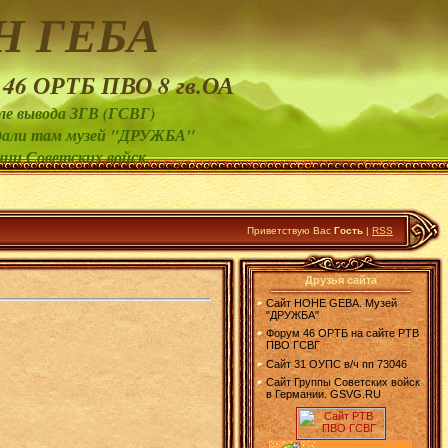
Н ГЕБА
 46 ОРТБ ПВО 8 гв.ОА
ле вывода ЗГВ (ГСВГ)
создали там музей "ДРУЖБА"
нии Советских войск.
Приветствую Вас
Гость
|
RSS
Друзья сайта
Сайт HOHE GEBA. Музей
"ДРУЖБА"
Форум 46 ОРТБ на сайте РТВ
ПВО ГСВГ
Сайт 31 ОУПС в/ч пп 73046
Сайт Группы Советских войск
в Германии. GSVG.RU