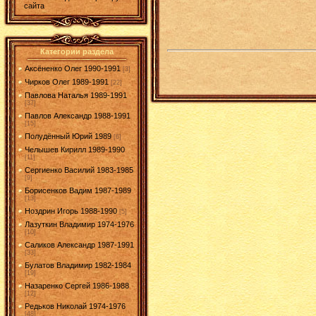
сайта
Категории раздела
Аксёненко Олег 1990-1991
[3]
Чирков Олег 1989-1991
[22]
Павлова Наталья 1989-1991
[37]
Павлов Александр 1988-1991
[15]
Полудённый Юрий 1989
[6]
Челышев Кирилл 1989-1990
[11]
Сергиенко Василий 1983-1985
[9]
Борисенков Вадим 1987-1989
[13]
Ноздрин Игорь 1988-1990
[5]
Лазуткин Владимир 1974-1976
[10]
Саликов Александр 1987-1991
[33]
Булатов Владимир 1982-1984
[19]
Назаренко Сергей 1986-1988
[12]
Редьков Николай 1974-1976
[48]