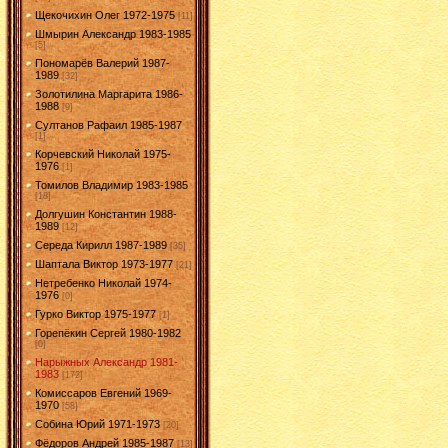
Щекочихин Олег 1972-1975
[11]
Шмырин Александр 1983-1985
[5]
Пономарёв Валерий 1987-
1989
[32]
Золотилина Маргарита 1986-
1988
[9]
Султанов Рафаил 1985-1987
[1]
Корчевский Николай 1975-
1976
[1]
Томилов Владимир 1983-1985
[18]
Долгушин Константин 1988-
1989
[12]
Середа Кирилл 1987-1989
[35]
Шаптала Виктор 1973-1977
[21]
Нетребенко Николай 1974-
1976
[0]
Гурко Виктор 1975-1977
[1]
Горепёкин Сергей 1980-1982
[0]
Нарыжных Александр 1981-
1983
[172]
Комиссаров Евгений 1969-
1970
[58]
Собина Юрий 1971-1973
[20]
Фёдоров Андрей 1985-1987
[13]