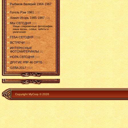
Рыбаков Валерий 1964-1967
[28]
Гогель Рэм 1961
[15]
Хомич Игорь 1985-1987
[14]
МЫ СЕГОДНЯ
[55]
Наши современные фотографии,
наша жизнь, семьи, заботы и
увлечения
ГЕБА СЕГОДНЯ
[253]
ВСТРЕЧИ
[33]
ИНТЕРЕСНЫЕ
ФОТОМАТЕРИАЛЫ
[8]
НОРА СЕГОДНЯ
[10]
ДРУГИЕ РЛР 46 ОРТБ
[31]
GEBA 2017
[904]
Copyright MyCorp © 2026