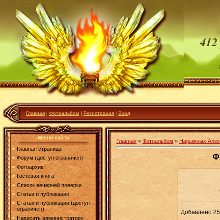
412
Главная
|
Фотоальбом
|
Регистрация
|
Вход
Меню сайта
Главная
»
Фотоальбом
»
Нарыжных Алек
Главная страница
Ф
Форум (доступ ограничен)
Фотоархив
Гостевая книга
Список вечерней поверки
В реа
Статьи и публикации
Статьи и публикации (доступ
ограничен)
Добавлено
25
Написать администратору