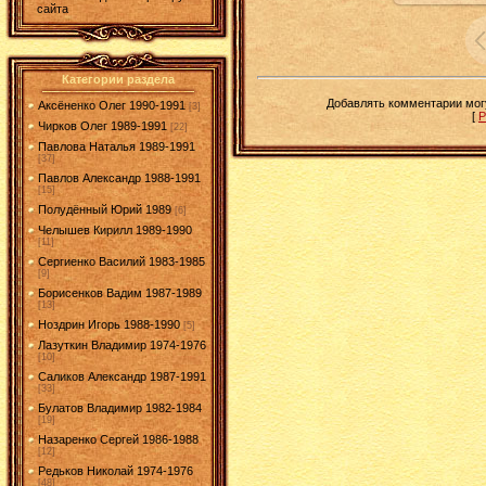
сайта
Категории раздела
Добавлять комментарии могу
Аксёненко Олег 1990-1991
[3]
[
Р
Чирков Олег 1989-1991
[22]
Павлова Наталья 1989-1991
[37]
Павлов Александр 1988-1991
[15]
Полудённый Юрий 1989
[6]
Челышев Кирилл 1989-1990
[11]
Сергиенко Василий 1983-1985
[9]
Борисенков Вадим 1987-1989
[13]
Ноздрин Игорь 1988-1990
[5]
Лазуткин Владимир 1974-1976
[10]
Саликов Александр 1987-1991
[33]
Булатов Владимир 1982-1984
[19]
Назаренко Сергей 1986-1988
[12]
Редьков Николай 1974-1976
[48]