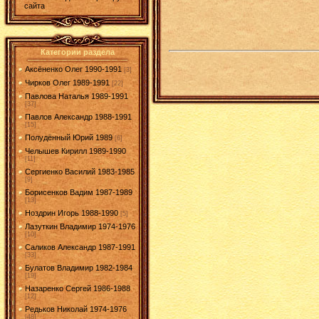
сайта
Категории раздела
Аксёненко Олег 1990-1991
[3]
Чирков Олег 1989-1991
[22]
Павлова Наталья 1989-1991
[37]
Павлов Александр 1988-1991
[15]
Полудённый Юрий 1989
[6]
Челышев Кирилл 1989-1990
[11]
Сергиенко Василий 1983-1985
[9]
Борисенков Вадим 1987-1989
[13]
Ноздрин Игорь 1988-1990
[5]
Лазуткин Владимир 1974-1976
[10]
Саликов Александр 1987-1991
[33]
Булатов Владимир 1982-1984
[19]
Назаренко Сергей 1986-1988
[12]
Редьков Николай 1974-1976
[48]