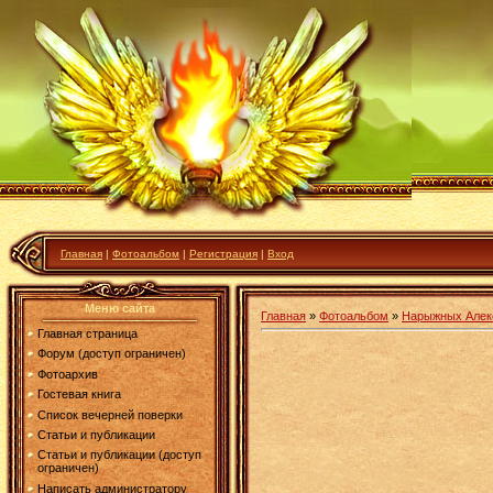
Главная
|
Фотоальбом
|
Регистрация
|
Вход
Меню сайта
Главная
»
Фотоальбом
»
Нарыжных Алек
Главная страница
Форум (доступ ограничен)
Фотоархив
Гостевая книга
Список вечерней поверки
Статьи и публикации
Статьи и публикации (доступ
ограничен)
Написать администратору