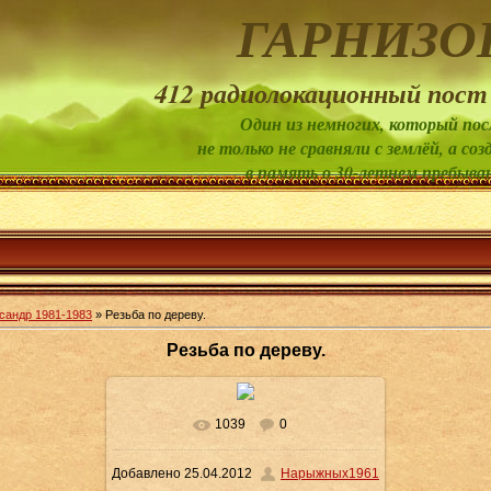
ГАРНИЗО
412 радиолокационный пост
Один из немногих, который пос
не только не сравняли с землёй, а 
в память о 30-летнем пребыва
сандр 1981-1983
» Резьба по дереву.
Резьба по дереву.
1039
0
В реальном размере
1380x979
/
Добавлено
25.04.2012
Нарыжных1961
63.3Kb