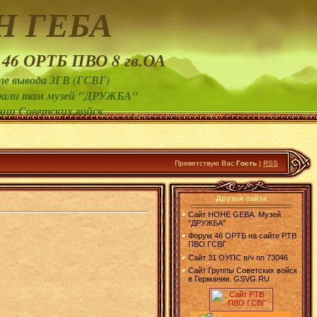
Н ГЕБА
 46 ОРТБ ПВО 8 гв.ОА
ле вывода ЗГВ (ГСВГ)
создали там музей "ДРУЖБА"
нии Советских войск.
Приветствую Вас
Гость
|
RSS
Друзья сайта
Сайт HOHE GEBA. Музей
"ДРУЖБА"
Форум 46 ОРТБ на сайте РТВ
ПВО ГСВГ
Сайт 31 ОУПС в/ч пп 73046
Сайт Группы Советских войск
в Германии. GSVG.RU