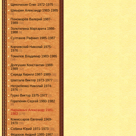
Щекочихин Олег 1972-1975
[11]
Шмырин Александр 1983-1985
[5]
Пономарёв Валерий 1987-
1989
[32]
Золотилина Маргарита 1986-
1988
[9]
Султанов Рафаил 1985-1987
[1]
Корчевский Николай 1975-
1976
[1]
Томилов Владимир 1983-1985
[18]
Долгушин Константин 1988-
1989
[12]
Середа Кирилл 1987-1989
[35]
Шаптала Виктор 1973-1977
[21]
Нетребенко Николай 1974-
1976
[0]
Гурко Виктор 1975-1977
[1]
Горепёкин Сергей 1980-1982
[0]
Нарыжных Александр 1981-
1983
[172]
Комиссаров Евгений 1969-
1970
[58]
Собина Юрий 1971-1973
[20]
Фёдоров Андрей 1985-1987
[13]