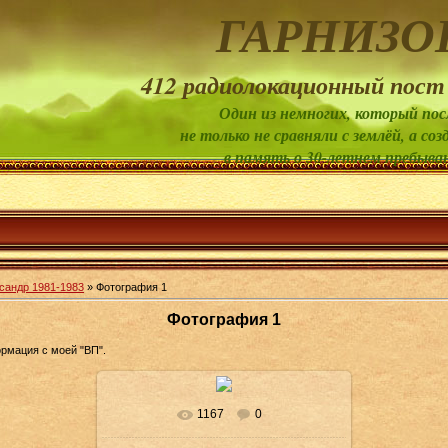
ГАРНИЗО
412 радиолокационный пост
Один из немногих, который пос
не только не сравняли с землёй, а 
в память о 30-летнем пребыва
сандр 1981-1983
» Фотография 1
Фотография 1
рмация с моей "ВП".
1167
0
В реальном размере
1031x1500
/