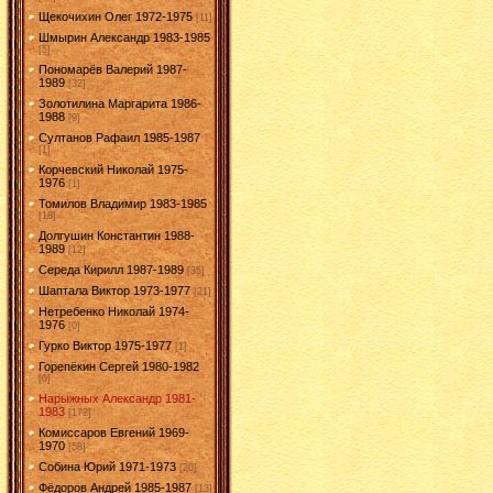
Щекочихин Олег 1972-1975
[11]
Шмырин Александр 1983-1985
[5]
Пономарёв Валерий 1987-
1989
[32]
Золотилина Маргарита 1986-
1988
[9]
Султанов Рафаил 1985-1987
[1]
Корчевский Николай 1975-
1976
[1]
Томилов Владимир 1983-1985
[18]
Долгушин Константин 1988-
1989
[12]
Середа Кирилл 1987-1989
[35]
Шаптала Виктор 1973-1977
[21]
Нетребенко Николай 1974-
1976
[0]
Гурко Виктор 1975-1977
[1]
Горепёкин Сергей 1980-1982
[0]
Нарыжных Александр 1981-
1983
[172]
Комиссаров Евгений 1969-
1970
[58]
Собина Юрий 1971-1973
[20]
Фёдоров Андрей 1985-1987
[13]