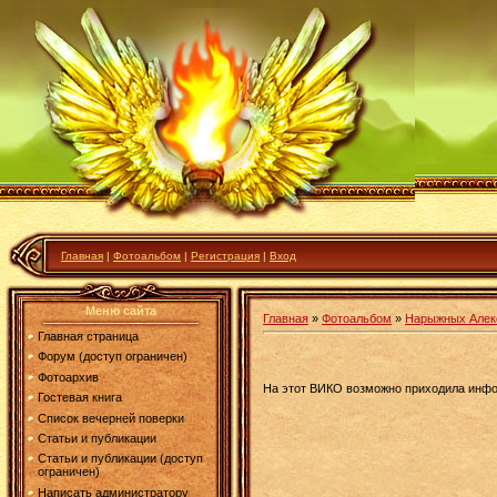
Главная
|
Фотоальбом
|
Регистрация
|
Вход
Меню сайта
Главная
»
Фотоальбом
»
Нарыжных Алек
Главная страница
Форум (доступ ограничен)
Фотоархив
На этот ВИКО возможно приходила инфо
Гостевая книга
Список вечерней поверки
Статьи и публикации
Статьи и публикации (доступ
ограничен)
Написать администратору