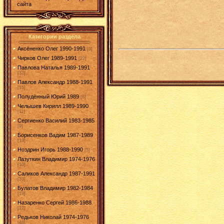
сайта
Категории раздела
Аксёненко Олег 1990-1991
[3]
Чирков Олег 1989-1991
[22]
Павлова Наталья 1989-1991
[37]
Павлов Александр 1988-1991
[15]
Полудённый Юрий 1989
[6]
Челышев Кирилл 1989-1990
[11]
Сергиенко Василий 1983-1985
[9]
Борисенков Вадим 1987-1989
[13]
Ноздрин Игорь 1988-1990
[5]
Лазуткин Владимир 1974-1976
[10]
Саликов Александр 1987-1991
[33]
Булатов Владимир 1982-1984
[19]
Назаренко Сергей 1986-1988
[12]
Редьков Николай 1974-1976
[48]