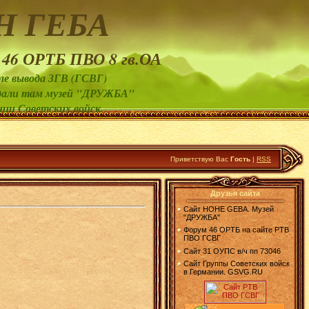
Н ГЕБА
 46 ОРТБ ПВО 8 гв.ОА
ле вывода ЗГВ (ГСВГ)
создали там музей "ДРУЖБА"
нии Советских войск.
Приветствую Вас
Гость
|
RSS
Друзья сайта
Сайт HOHE GEBA. Музей
"ДРУЖБА"
Форум 46 ОРТБ на сайте РТВ
ПВО ГСВГ
Сайт 31 ОУПС в/ч пп 73046
Сайт Группы Советских войск
в Германии. GSVG.RU