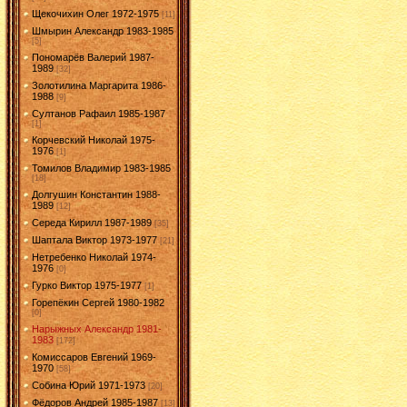
Щекочихин Олег 1972-1975
[11]
Шмырин Александр 1983-1985
[5]
Пономарёв Валерий 1987-
1989
[32]
Золотилина Маргарита 1986-
1988
[9]
Султанов Рафаил 1985-1987
[1]
Корчевский Николай 1975-
1976
[1]
Томилов Владимир 1983-1985
[18]
Долгушин Константин 1988-
1989
[12]
Середа Кирилл 1987-1989
[35]
Шаптала Виктор 1973-1977
[21]
Нетребенко Николай 1974-
1976
[0]
Гурко Виктор 1975-1977
[1]
Горепёкин Сергей 1980-1982
[0]
Нарыжных Александр 1981-
1983
[172]
Комиссаров Евгений 1969-
1970
[58]
Собина Юрий 1971-1973
[20]
Фёдоров Андрей 1985-1987
[13]