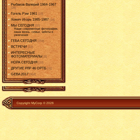
Рыбаков Валерий 1964-1967
[28]
Гогель Рэм 1961
[15]
Хомич Игорь 1985-1987
[14]
МЫ СЕГОДНЯ
[55]
Наши современные фотографии,
наша жизнь, семьи, заботы и
увлечения
ГЕБА СЕГОДНЯ
[253]
ВСТРЕЧИ
[33]
ИНТЕРЕСНЫЕ
ФОТОМАТЕРИАЛЫ
[8]
НОРА СЕГОДНЯ
[10]
ДРУГИЕ РЛР 46 ОРТБ
[31]
GEBA 2017
[904]
Copyright MyCorp © 2026