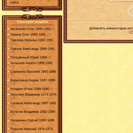
сайта
Категории раздела
Добавлять комментарии могу
Аксёненко Олег 1990-1991
[3]
[
Р
Чирков Олег 1989-1991
[22]
Павлова Наталья 1989-1991
[37]
Павлов Александр 1988-1991
[15]
Полудённый Юрий 1989
[6]
Челышев Кирилл 1989-1990
[11]
Сергиенко Василий 1983-1985
[9]
Борисенков Вадим 1987-1989
[13]
Ноздрин Игорь 1988-1990
[5]
Лазуткин Владимир 1974-1976
[10]
Саликов Александр 1987-1991
[33]
Булатов Владимир 1982-1984
[19]
Назаренко Сергей 1986-1988
[12]
Редьков Николай 1974-1976
[48]