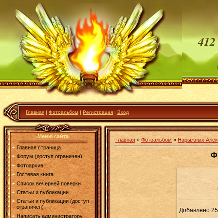
412
Главная
|
Фотоальбом
|
Регистрация
|
Вход
Меню сайта
Главная
»
Фотоальбом
»
Нарыжных Алек
Главная страница
Ф
Форум (доступ ограничен)
Фотоархив
Гостевая книга
Список вечерней поверки
В ре
Статьи и публикации
Статьи и публикации (доступ
ограничен)
Добавлено
25
Написать администратору