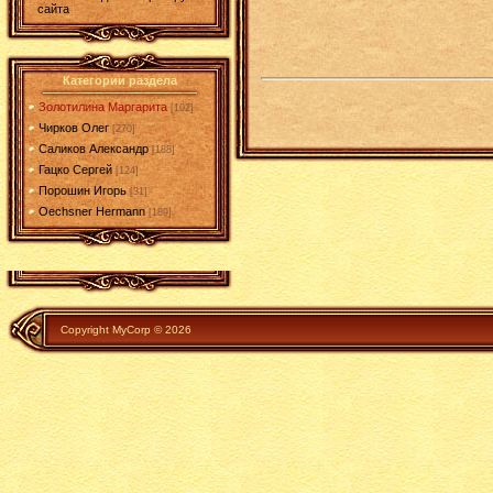
сайта
Категории раздела
Золотилина Маргарита
[102]
Чирков Олег
[270]
Саликов Александр
[188]
Гацко Сергей
[124]
Порошин Игорь
[31]
Oechsner Hermann
[189]
Copyright MyCorp © 2026