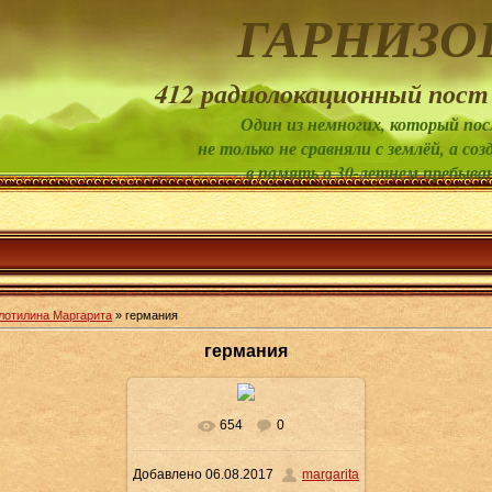
ГАРНИЗО
412 радиолокационный пост
Один из немногих, который пос
не только не сравняли с землёй, а 
в память о 30-летнем пребыва
лотилина Маргарита
» германия
германия
654
0
В реальном размере
Добавлено
06.08.2017
margarita
1500x2000
/ 559.2Kb