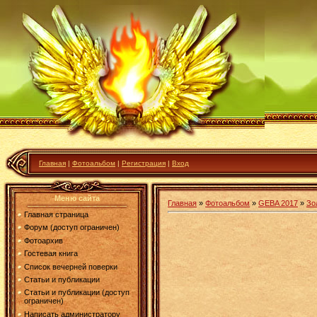
Главная
|
Фотоальбом
|
Регистрация
|
Вход
Меню сайта
Главная
»
Фотоальбом
»
GEBA 2017
»
Зо
Главная страница
Форум (доступ ограничен)
Фотоархив
Гостевая книга
Список вечерней поверки
Статьи и публикации
Статьи и публикации (доступ
ограничен)
Написать администратору