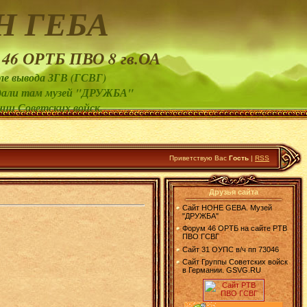
Н ГЕБА
 46 ОРТБ ПВО 8 гв.ОА
ле вывода ЗГВ (ГСВГ)
создали там музей "ДРУЖБА"
нии Советских войск.
Приветствую Вас
Гость
|
RSS
Друзья сайта
Сайт HOHE GEBA. Музей
"ДРУЖБА"
Форум 46 ОРТБ на сайте РТВ
ПВО ГСВГ
Сайт 31 ОУПС в/ч пп 73046
Сайт Группы Советских войск
в Германии. GSVG.RU