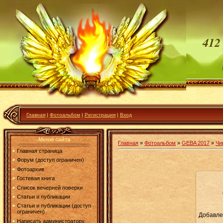
412
Главная
|
Фотоальбом
|
Регистрация
|
Вход
Меню сайта
Главная
»
Фотоальбом
»
GEBA 2017
»
Чи
Главная страница
Форум (доступ ограничен)
Фотоархив
Гостевая книга
Список вечерней поверки
Статьи и публикации
Статьи и публикации (доступ
ограничен)
Добавле
11
Написать администратору