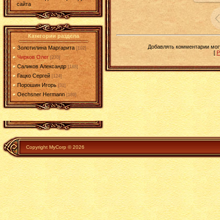
сайта
Категории раздела
Добавлять комментарии могу
Золотилина Маргарита
[102]
[
Р
Чирков Олег
[270]
Саликов Александр
[188]
Гацко Сергей
[124]
Порошин Игорь
[31]
Oechsner Hermann
[189]
Copyright MyCorp © 2026