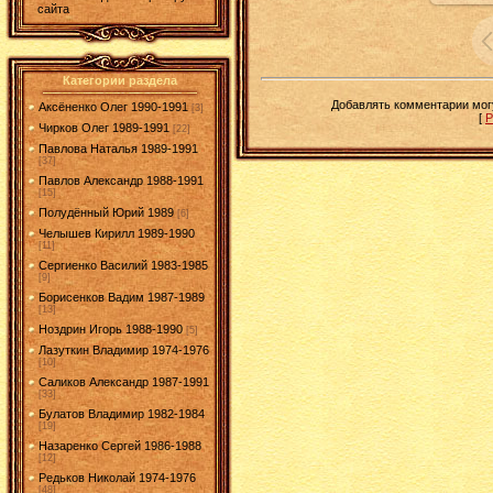
сайта
Категории раздела
Добавлять комментарии могу
Аксёненко Олег 1990-1991
[3]
[
Р
Чирков Олег 1989-1991
[22]
Павлова Наталья 1989-1991
[37]
Павлов Александр 1988-1991
[15]
Полудённый Юрий 1989
[6]
Челышев Кирилл 1989-1990
[11]
Сергиенко Василий 1983-1985
[9]
Борисенков Вадим 1987-1989
[13]
Ноздрин Игорь 1988-1990
[5]
Лазуткин Владимир 1974-1976
[10]
Саликов Александр 1987-1991
[33]
Булатов Владимир 1982-1984
[19]
Назаренко Сергей 1986-1988
[12]
Редьков Николай 1974-1976
[48]