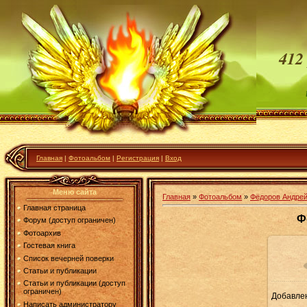
412
Главная
|
Фотоальбом
|
Регистрация
|
Вход
Меню сайта
Главная
»
Фотоальбом
»
Фёдоров Андрей
Главная страница
Ф
Форум (доступ ограничен)
Фотоархив
Гостевая книга
Список вечерней поверки
Статьи и публикации
Статьи и публикации (доступ
ограничен)
Добавле
15
Написать администратору