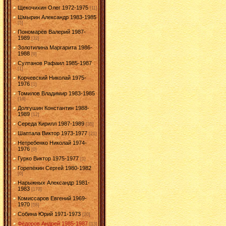
Щекочихин Олег 1972-1975
[11]
Шмырин Александр 1983-1985
[5]
Пономарёв Валерий 1987-
1989
[32]
Золотилина Маргарита 1986-
1988
[9]
Султанов Рафаил 1985-1987
[1]
Корчевский Николай 1975-
1976
[1]
Томилов Владимир 1983-1985
[18]
Долгушин Константин 1988-
1989
[12]
Середа Кирилл 1987-1989
[35]
Шаптала Виктор 1973-1977
[21]
Нетребенко Николай 1974-
1976
[0]
Гурко Виктор 1975-1977
[1]
Горепёкин Сергей 1980-1982
[0]
Нарыжных Александр 1981-
1983
[172]
Комиссаров Евгений 1969-
1970
[58]
Собина Юрий 1971-1973
[20]
Фёдоров Андрей 1985-1987
[13]