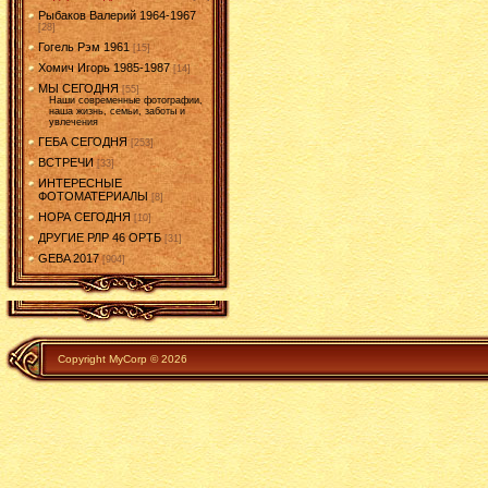
Рыбаков Валерий 1964-1967
[28]
Гогель Рэм 1961
[15]
Хомич Игорь 1985-1987
[14]
МЫ СЕГОДНЯ
[55]
Наши современные фотографии,
наша жизнь, семьи, заботы и
увлечения
ГЕБА СЕГОДНЯ
[253]
ВСТРЕЧИ
[33]
ИНТЕРЕСНЫЕ
ФОТОМАТЕРИАЛЫ
[8]
НОРА СЕГОДНЯ
[10]
ДРУГИЕ РЛР 46 ОРТБ
[31]
GEBA 2017
[904]
Copyright MyCorp © 2026