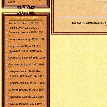
сайта
Категории раздела
Добавлять комментарии могу
Аксёненко Олег 1990-1991
[3]
[
Р
Чирков Олег 1989-1991
[22]
Павлова Наталья 1989-1991
[37]
Павлов Александр 1988-1991
[15]
Полудённый Юрий 1989
[6]
Челышев Кирилл 1989-1990
[11]
Сергиенко Василий 1983-1985
[9]
Борисенков Вадим 1987-1989
[13]
Ноздрин Игорь 1988-1990
[5]
Лазуткин Владимир 1974-1976
[10]
Саликов Александр 1987-1991
[33]
Булатов Владимир 1982-1984
[19]
Назаренко Сергей 1986-1988
[12]
Редьков Николай 1974-1976
[48]