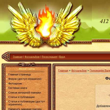
412
Главная
|
Фотоальбом
|
Регистрация
|
Вход
Меню сайта
Главная
»
Фотоальбом
»
Пономарёв Вале
Главная страница
Фо
Форум (доступ ограничен)
Фотоархив
Гостевая книга
Список вечерней поверки
Статьи и публикации
Статьи и публикации (доступ
ограничен)
Добавле
1
Написать администратору