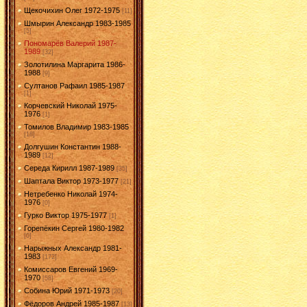
Щекочихин Олег 1972-1975
[11]
Шмырин Александр 1983-1985
[5]
Пономарёв Валерий 1987-
1989
[32]
Золотилина Маргарита 1986-
1988
[9]
Султанов Рафаил 1985-1987
[1]
Корчевский Николай 1975-
1976
[1]
Томилов Владимир 1983-1985
[18]
Долгушин Константин 1988-
1989
[12]
Середа Кирилл 1987-1989
[35]
Шаптала Виктор 1973-1977
[21]
Нетребенко Николай 1974-
1976
[0]
Гурко Виктор 1975-1977
[1]
Горепёкин Сергей 1980-1982
[0]
Нарыжных Александр 1981-
1983
[172]
Комиссаров Евгений 1969-
1970
[58]
Собина Юрий 1971-1973
[20]
Фёдоров Андрей 1985-1987
[13]