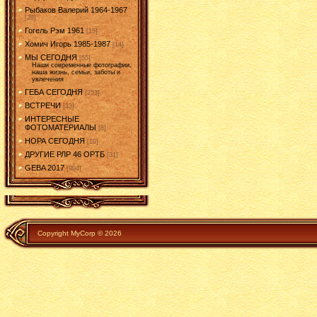
Рыбаков Валерий 1964-1967
[28]
Гогель Рэм 1961
[15]
Хомич Игорь 1985-1987
[14]
МЫ СЕГОДНЯ
[55]
Наши современные фотографии,
наша жизнь, семьи, заботы и
увлечения
ГЕБА СЕГОДНЯ
[253]
ВСТРЕЧИ
[33]
ИНТЕРЕСНЫЕ
ФОТОМАТЕРИАЛЫ
[8]
НОРА СЕГОДНЯ
[10]
ДРУГИЕ РЛР 46 ОРТБ
[31]
GEBA 2017
[904]
Copyright MyCorp © 2026