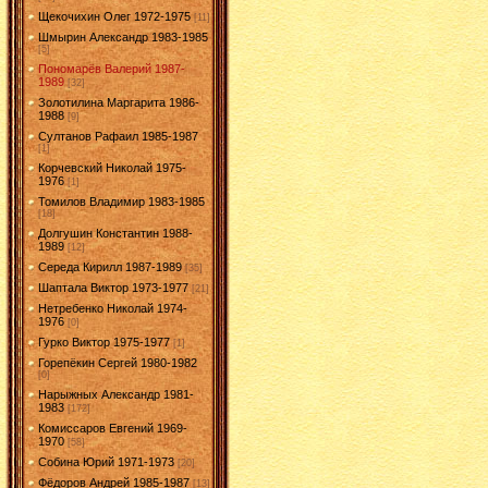
Щекочихин Олег 1972-1975
[11]
Шмырин Александр 1983-1985
[5]
Пономарёв Валерий 1987-
1989
[32]
Золотилина Маргарита 1986-
1988
[9]
Султанов Рафаил 1985-1987
[1]
Корчевский Николай 1975-
1976
[1]
Томилов Владимир 1983-1985
[18]
Долгушин Константин 1988-
1989
[12]
Середа Кирилл 1987-1989
[35]
Шаптала Виктор 1973-1977
[21]
Нетребенко Николай 1974-
1976
[0]
Гурко Виктор 1975-1977
[1]
Горепёкин Сергей 1980-1982
[0]
Нарыжных Александр 1981-
1983
[172]
Комиссаров Евгений 1969-
1970
[58]
Собина Юрий 1971-1973
[20]
Фёдоров Андрей 1985-1987
[13]