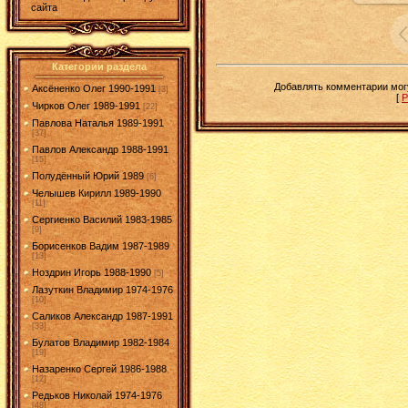
сайта
Категории раздела
Добавлять комментарии могу
Аксёненко Олег 1990-1991
[3]
[
Р
Чирков Олег 1989-1991
[22]
Павлова Наталья 1989-1991
[37]
Павлов Александр 1988-1991
[15]
Полудённый Юрий 1989
[6]
Челышев Кирилл 1989-1990
[11]
Сергиенко Василий 1983-1985
[9]
Борисенков Вадим 1987-1989
[13]
Ноздрин Игорь 1988-1990
[5]
Лазуткин Владимир 1974-1976
[10]
Саликов Александр 1987-1991
[33]
Булатов Владимир 1982-1984
[19]
Назаренко Сергей 1986-1988
[12]
Редьков Николай 1974-1976
[48]