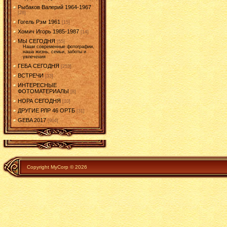
Рыбаков Валерий 1964-1967
[28]
Гогель Рэм 1961
[15]
Хомич Игорь 1985-1987
[14]
МЫ СЕГОДНЯ
[55]
Наши современные фотографии,
наша жизнь, семьи, заботы и
увлечения
ГЕБА СЕГОДНЯ
[253]
ВСТРЕЧИ
[33]
ИНТЕРЕСНЫЕ
ФОТОМАТЕРИАЛЫ
[8]
НОРА СЕГОДНЯ
[10]
ДРУГИЕ РЛР 46 ОРТБ
[31]
GEBA 2017
[904]
Copyright MyCorp © 2026