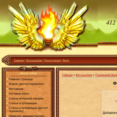
412
Главная
|
Фотоальбом
|
Регистрация
|
Вход
Меню сайта
Главная
»
Фотоальбом
»
Пономарёв Вале
Главная страница
Ф
Форум (доступ ограничен)
Фотоархив
Гостевая книга
Список вечерней поверки
Статьи и публикации
Статьи и публикации (доступ
ограничен)
Добавле
1
Написать администратору