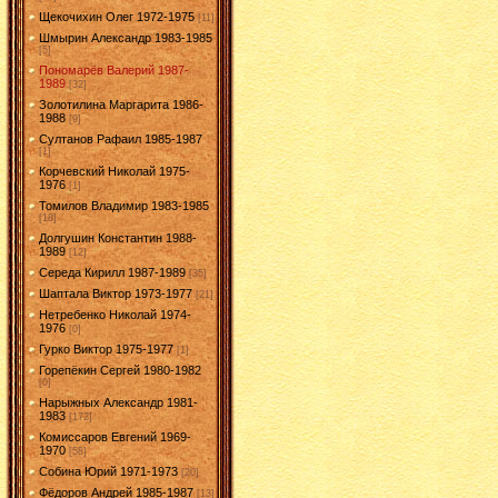
Щекочихин Олег 1972-1975
[11]
Шмырин Александр 1983-1985
[5]
Пономарёв Валерий 1987-
1989
[32]
Золотилина Маргарита 1986-
1988
[9]
Султанов Рафаил 1985-1987
[1]
Корчевский Николай 1975-
1976
[1]
Томилов Владимир 1983-1985
[18]
Долгушин Константин 1988-
1989
[12]
Середа Кирилл 1987-1989
[35]
Шаптала Виктор 1973-1977
[21]
Нетребенко Николай 1974-
1976
[0]
Гурко Виктор 1975-1977
[1]
Горепёкин Сергей 1980-1982
[0]
Нарыжных Александр 1981-
1983
[172]
Комиссаров Евгений 1969-
1970
[58]
Собина Юрий 1971-1973
[20]
Фёдоров Андрей 1985-1987
[13]