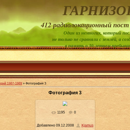
ГАРНИЗО
412 радиолокационный пост
Один из немногих, который пос
не только не сравняли с землёй, а 
в память о 30-летнем пребыва
рий 1987-1989
» Фотография 3
Фотография 3
1195
0
В реальном размере
Добавлено
09.12.2008
Kjamus
1425x963
/ 549.7Kb