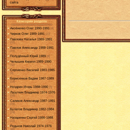
сайта
Категории раздела
Аксёненко Олег 1990-1991
[3]
Чирков Олег 1989-1991
[22]
Павлова Наталья 1989-1991
[37]
Павлов Александр 1988-1991
[15]
Полудённый Юрий 1989
[6]
Челышев Кирилл 1989-1990
[11]
Сергиенко Василий 1983-1985
[9]
Борисенков Вадим 1987-1989
[13]
Ноздрин Игорь 1988-1990
[5]
Лазуткин Владимир 1974-1976
[10]
Саликов Александр 1987-1991
[33]
Булатов Владимир 1982-1984
[19]
Назаренко Сергей 1986-1988
[12]
Редьков Николай 1974-1976
[48]