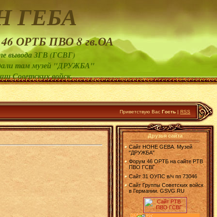
Н ГЕБА
 46 ОРТБ ПВО 8 гв.ОА
ле вывода ЗГВ (ГСВГ)
создали там музей "ДРУЖБА"
нии Советских войск.
Приветствую Вас
Гость
|
RSS
Друзья сайта
Сайт HOHE GEBA. Музей
"ДРУЖБА"
Форум 46 ОРТБ на сайте РТВ
ПВО ГСВГ
Сайт 31 ОУПС в/ч пп 73046
Сайт Группы Советских войск
в Германии. GSVG.RU