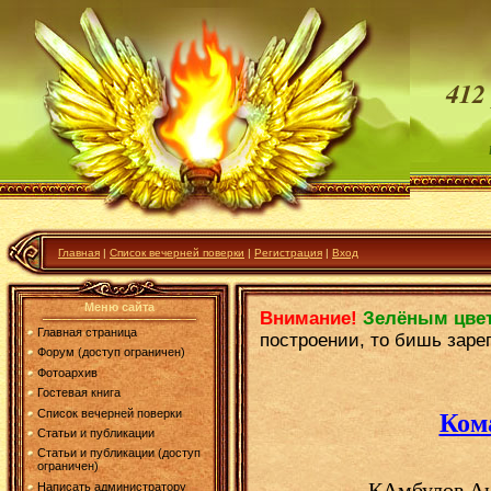
412
Главная
|
Список вечерней поверки
|
Регистрация
|
Вход
Меню сайта
Внимание!
Зелёным цве
Главная страница
построении, то бишь заре
Форум (доступ ограничен)
Фотоархив
Гостевая книга
Ком
Список вечерней поверки
Статьи и публикации
Статьи и публикации (доступ
ограничен)
КАмбулов Ан
Написать администратору