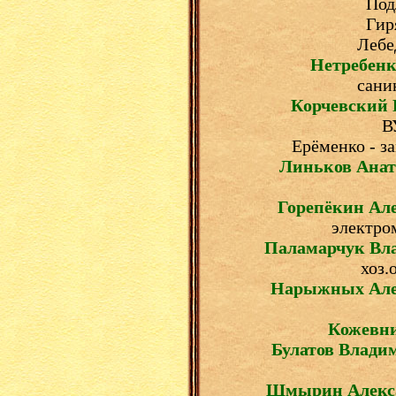
Под
Гир
Лебе
Нетребен
сани
Корчевский
В
Ерёменко - за
Линьков Ана
Горепёкин Ал
электро
Паламарчук Вл
хоз.
Нарыжных Але
Кожевни
Булатов Влади
Шмырин Алекс