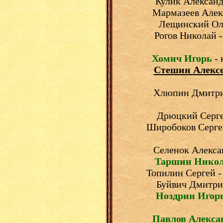
Кулик Александ
Мармазеев Алекс
Лещинский Оле
Рогов Николай -
Хомич Игорь
- 
Стешин Алекс
Хлюпин Дмитрий
Дрюцкий Сергей
Широбоков Сергей
Селенок Алекса
Таршин Нико
Топилин Сергей -
Буйвич Дмитрий
Ноздрин Игор
Павлов Алекса