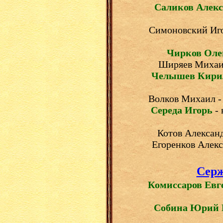
Саликов Алекс
Симоновский Иго
Чирков Оле
Ширяев Михаил
Челышев Кир
Волков Михаил -
Середа Игорь
- 
Котов Александ
Егоренков Алекс
Серж
Комиссаров Евг
Собина Юрий 