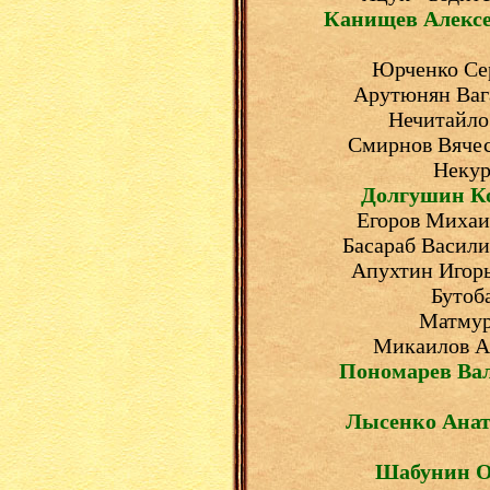
Канищев Алекс
Юрченко Сер
Арутюнян Вага
Нечитайло
Смирнов Вячес
Некур
Долгушин К
Егоров Михаил
Басараб Васили
Апухтин Игорь
Бутоб
Матмур
Микаилов Ал
Пономарев Ва
Лысенко Ана
Шабунин О