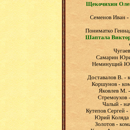
Щекочихин Оле
Семенов Иван -
Пониматко Геннад
Шаптала Виктор
Чугаев
Самарин Юрий
Неминущий Юри
Доставалов В. -
Коршунов - ком
Яковлев М. 
Стремоухов 
Чалый - на
Кутепов Сергей -
Юрий Коляда 
Золотов - ком