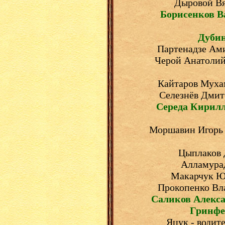
Дыровой Вя
Борисенков 
Дубин
Партенадзе Ами
Черой Анатолий 
Кайтаров Мухам
Селезнёв Дмит
Середа Кирил
Моршавин Игорь -
Цыплаков 
Алламурад
Макарчук Юр
Прокопенко Вла
Саликов Алекс
Гринфе
Яцук - водите