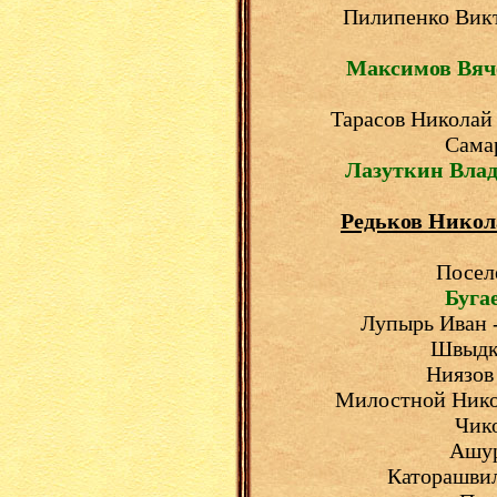
Пилипенко Викто
Максимов Вяч
Тарасов Николай 
Сама
Лазуткин Вла
Редьков Никол
Посел
Буга
Лупырь Иван -
Швыдк
Ниязов
Милостной Никол
Чико
Ашур
Каторашвил