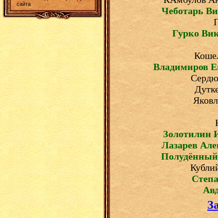
сайта
Чеботарь Ви
Гурко Ви
Кошел
Владимиров Е
Сердю
Дутке
Яковл
Золотилин 
Лазарев Але
Полудённы
Кубли
Степа
Ав
З