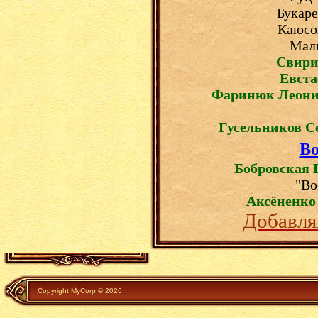
Букарев
Каюсов
Малы
Свири
Евста
Фаринюк Леони
Гусельников С
Во
Бобровская 
"Во
Аксёненко
Добавля
Copyright MyCorp © 2026