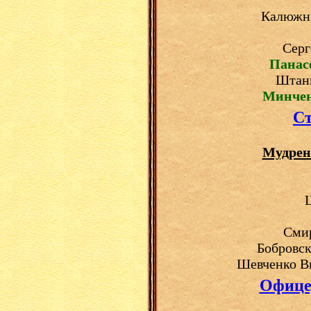
Калюжны
Серг
Панас
Штань
Минчен
С
Мудрен
Смир
Бобровск
Шевченко В
Офице