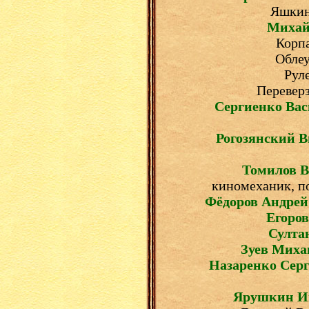
Яшкин
Михай
Корпа
Облеу
Рул
Переверз
Сергиенко Ва
Рогозянский 
Томилов 
киномеханик, по
Фёдоров Андрей
Егоров
Султа
Зуев Миха
Назаренко Сер
Ярушкин И